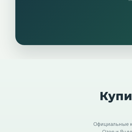
Купи
Официальные ка
Ozon и Янде