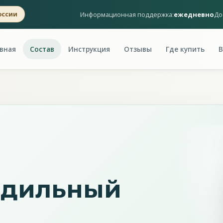
Информационная поддержка:
ежедневно
До
оссии
вная
Состав
Инструкция
Отзывы
Где купить
В
одильный