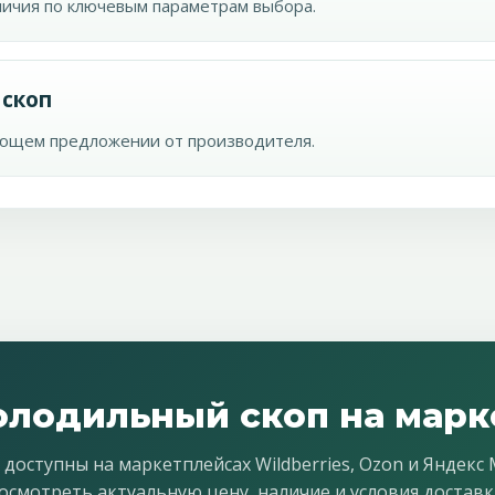
тличия по ключевым параметрам выбора.
 скоп
ующем предложении от производителя.
олодильный скоп на марк
ступны на маркетплейсах Wildberries, Ozon и Яндекс
осмотреть актуальную цену, наличие и условия доставк