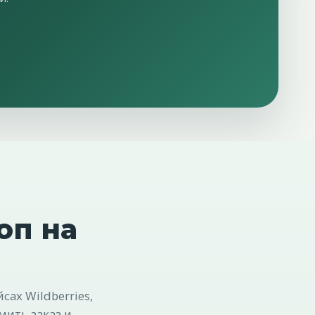
оп на
ах Wildberries,
мить заказ и